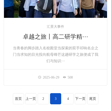
汇景大事件
卓越之旅丨高二研学精···
当青春的脚步踏入名校殿堂当探索的双手叩响名企之
门当求知的目光投向航母锋芒这趟研学之旅便成了我
们与知识···
2025-06-29
508
首页
上一页
2
3
4
下一页
尾页