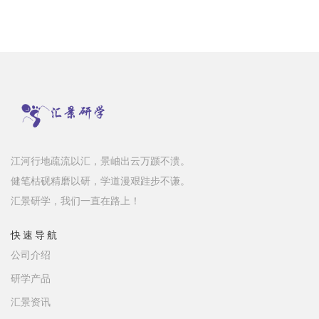
江河行地疏流以汇，景岫出云万踬不溃。
健笔枯砚精磨以研，学道漫艰跬步不谦。
汇景研学，我们一直在路上！
快速导航
公司介绍
研学产品
汇景资讯