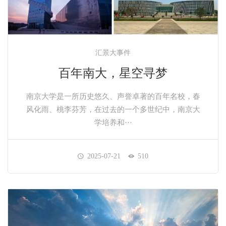
汇景大事件
百年南大，星空寻梦
南京大学是一所历史悠久、声誉卓著的百年名校，春
风化雨、桃李芬芳，在过去的一个多世纪中，南京大
学培养和···
2025-07-21
510