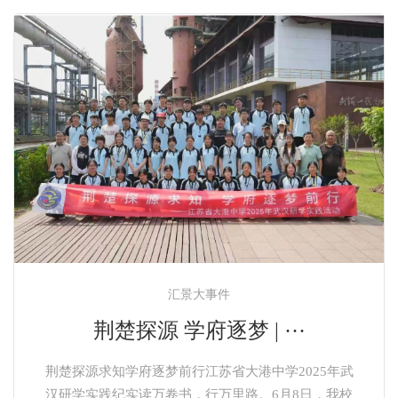
汇景大事件
荆楚探源 学府逐梦 | ···
荆楚探源求知学府逐梦前行江苏省大港中学2025年武
汉研学实践纪实读万卷书，行万里路。6月8日，我校