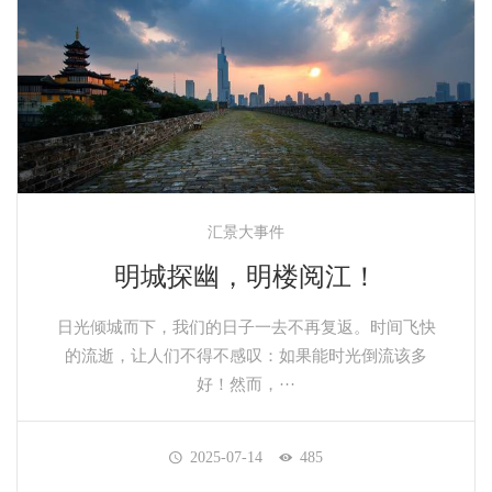
汇景大事件
明城探幽，明楼阅江！
日光倾城而下，我们的日子一去不再复返。时间飞快
的流逝，让人们不得不感叹：如果能时光倒流该多
好！然而，···
2025-07-14
485