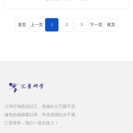
首页
上一页
1
2
3
下一页
尾页
江河行地疏流以汇，景岫出云万踬不溃。
健笔枯砚精磨以研，学道漫艰跬步不谦。
汇景研学，我们一直在路上！