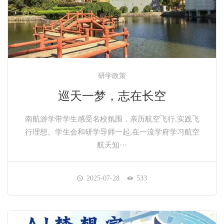
研学政策
巡天一梦，志在长空
南航游学带学生感受名校氛围，亲历航空飞行,实践飞
行理想。学生会和研学导师一起,在一流学府学习航空
航天知···
2025-07-28
533