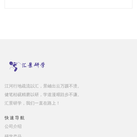
江河行地疏流以汇，景岫出云万踬不溃。
健笔枯砚精磨以研，学道漫艰跬步不谦。
汇景研学，我们一直在路上！
快速导航
公司介绍
研学产品