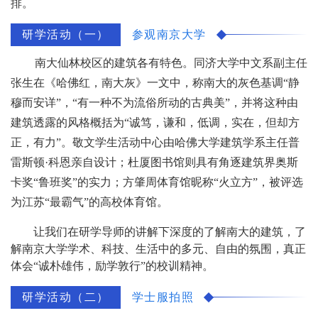
排。
研学活动（一）
参观南京大学
南大仙林校区的建筑各有特色。同济大学中文系副主任
张生在《哈佛红，南大灰》一文中，称南大的灰色基调
“静
穆而安详”，“有一种不为流俗所动的古典美”，并将这种由
建筑透露的风格概括为“诚笃，谦和，低调，实在，但却方
正，有力”。
敬文学
生活动中心
由
哈佛
大学
建筑学系主任普
雷斯顿
·科恩亲自设计；
杜厦
图书馆
则具有角逐建筑界奥斯
卡奖
“鲁班奖”的实力；
方肇周
体育馆
昵称
“火立方”，被评选
为江苏“最霸气”的高校体育馆。
让我们在研学导师的讲解下深度的了解南大的建筑，了
解南京大学学术、科技、生活中的多元、自由的氛围，真正
体会“诚朴雄伟，励学敦行”的校训精神。
研学活动（二）
学士服拍照