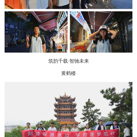
筑韵千载·智驰未来
黄鹤楼