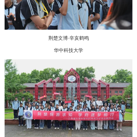
荆楚文博·辛亥鹤鸣
华中科技大学