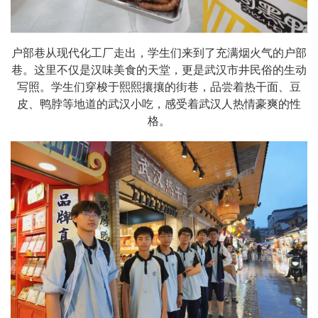
户部巷从现代化工厂走出，学生们来到了充满烟火气的户部
巷。这里不仅是汉味美食的天堂，更是武汉市井民俗的生动
写照。学生们穿梭于熙熙攘攘的街巷，品尝着热干面、豆
皮、鸭脖等地道的武汉小吃，感受着武汉人热情豪爽的性
格。