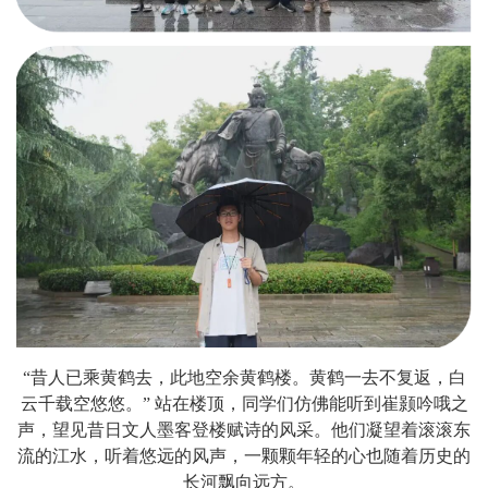
“昔人已乘黄鹤去，此地空余黄鹤楼。黄鹤一去不复返，白
云千载空悠悠。” 站在楼顶，同学们仿佛能听到崔颢吟哦之
声，望见昔日文人墨客登楼赋诗的风采。他们凝望着滚滚东
流的江水，听着悠远的风声，一颗颗年轻的心也随着历史的
长河飘向远方。